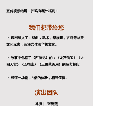
宣传视频结尾，扫码有额外福利！
我们想带给您
・ 该剧融入了：戏曲，武术，华族舞，古诗等华族
文化元素，沉浸式体验华族文化。
・ 故事中包括了《西游记》的：《龙宫借宝》《大
闹天宫》《五指山》《三借芭蕉扇》的经典桥段
・ 可谓一场剧，4倍的体验，相当值得。
演出​团队
​导演｜ 张曼熙
​编剧｜ 唐绍炜
​舞台监督｜ 陈芝菁