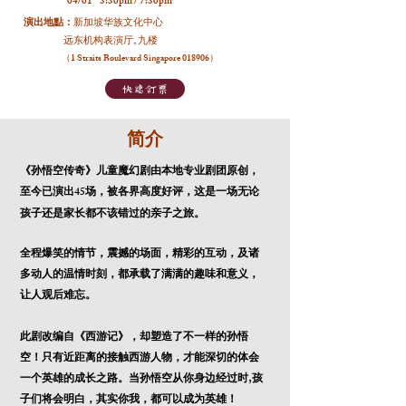
04/01 3:30pm / 7:30pm
演出地點：
新加坡华族文化中心
远东机构表演厅, 九楼
（1 Straits Boulevard Singapore 018906）
快速訂票
​简介
《孙悟空传奇》
儿童魔幻剧由本地专业剧团原创，
45
至今已演出
场，被各界高度好评，这是一场无论
孩子还是家长都不该错过的亲子之旅。
全程爆笑的情节，震撼的场面，精彩的互动，及诸
多动人的温情时刻，都承载了满满的趣味和意义，
让人观后难忘。
此剧改编自《西游记》，却塑造了不一样的孙悟
空！只有近距离的接触西游人物，才能深切的体会
一个英雄的成长之路。当孙悟空从你身边经过时,孩
子们将会明白，其实你我，都可以成为英雄！