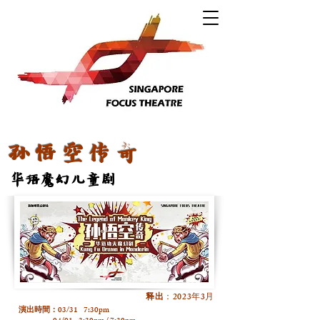
孙悟空传奇
华语魔幻儿童剧
2023
3
​释出
：
年
月
03/31 7:30pm
演出時間：