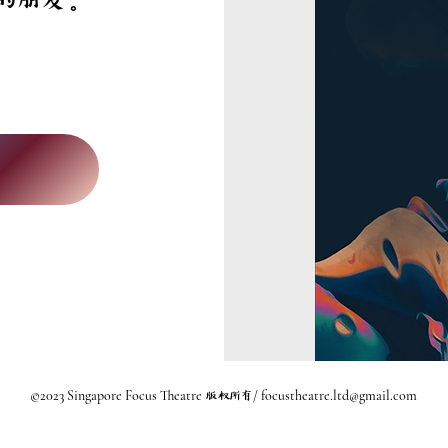
的朋友。
©2023 Singapore Focus Theatre
/
focustheatre.ltd@gmail.com
版权所有